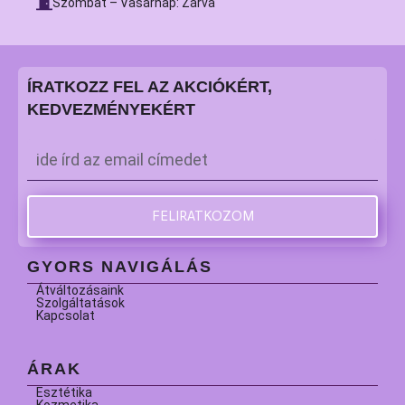
Szombat – Vasárnap: Zárva
ÍRATKOZZ FEL AZ AKCIÓKÉRT,
KEDVEZMÉNYEKÉRT
Email
*
FELIRATKOZOM
GYORS NAVIGÁLÁS
Átváltozásaink
Szolgáltatások
Kapcsolat
ÁRAK
Esztétika