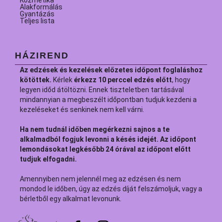
Kozmetika
Alakformálás
Gyantázás
Teljes lista
HÁZIREND
Az edzések és kezelések előzetes időpont foglaláshoz
kötöttek.
Kérlek
érkezz 10 perccel edzés előtt
, hogy
legyen időd átöltözni. Ennek tiszteletben tartásával
mindannyian a megbeszélt időpontban tudjuk kezdeni a
kezeléseket és senkinek nem kell várni.
Ha nem tudnál időben megérkezni sajnos a te
alkalmadból fogjuk levonni a késés idejét.
Az időpont
lemondásokat legkésőbb 24 órával az időpont előtt
tudjuk elfogadni.​
Amennyiben nem jelennél meg az edzésen és nem
mondod le időben, úgy az edzés díját felszámoljuk, vagy a
bérletből egy alkalmat levonunk.