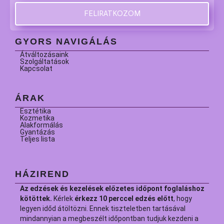
FELIRATKOZOM
GYORS NAVIGÁLÁS
Átváltozásaink
Szolgáltatások
Kapcsolat
ÁRAK
Esztétika
Kozmetika
Alakformálás
Gyantázás
Teljes lista
HÁZIREND
Az edzések és kezelések előzetes időpont foglaláshoz
kötöttek.
Kérlek
érkezz 10 perccel edzés előtt
, hogy
legyen időd átöltözni. Ennek tiszteletben tartásával
mindannyian a megbeszélt időpontban tudjuk kezdeni a