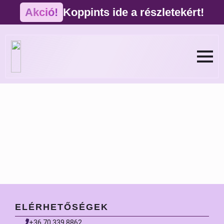
Akció!
Koppints ide a részletekért!
ELÉRHETŐSÉGEK
+36 70 339 8862