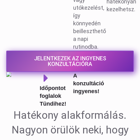
hatékonyan
utókezelést,
kezelhetsz.
így
könnyedén
beilleszthető
a napi
rutinodba.
JELENTKEZEK AZ INGYENES
KONZULTÁCIÓRA
A
konzultáció
Időpontot
ingyenes!
foglalok
Tündihez!
Hatékony alakformálás.
Nagyon örülök neki, hogy