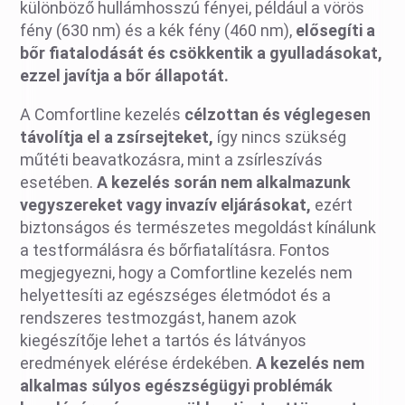
különböző hullámhosszú fényei, például a vörös
fény (630 nm) és a kék fény (460 nm),
elősegíti a
bőr fiatalodását és csökkentik a gyulladásokat,
ezzel javítja a bőr állapotát.
A Comfortline kezelés
célzottan és véglegesen
távolítja el a zsírsejteket,
így nincs szükség
műtéti beavatkozásra, mint a zsírleszívás
esetében.
A kezelés során nem alkalmazunk
vegyszereket vagy invazív eljárásokat,
ezért
biztonságos és természetes megoldást kínálunk
a testformálásra és bőrfiatalításra. Fontos
megjegyezni, hogy a Comfortline kezelés nem
helyettesíti az egészséges életmódot és a
rendszeres testmozgást, hanem azok
kiegészítője lehet a tartós és látványos
eredmények elérése érdekében.
A kezelés nem
alkalmas súlyos egészségügyi problémák