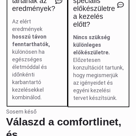
tartanak az
speciális
eredmények?
előkészületre
a kezelés
Az elért
előtt?
eredmények
hosszú távon
Nincs szükség
fenntarthatók,
különleges
különösen ha
előkészületre.
egészséges
Előzetesen
életmóddal és
konzultációt tartunk,
időnkénti
hogy megismerjük
karbantartó
az igényeidet és
kezelésekkel
egyéni kezelési
kombinálod.
tervet készítsünk.
Sosem késő
Válaszd a comfortlinet,
és