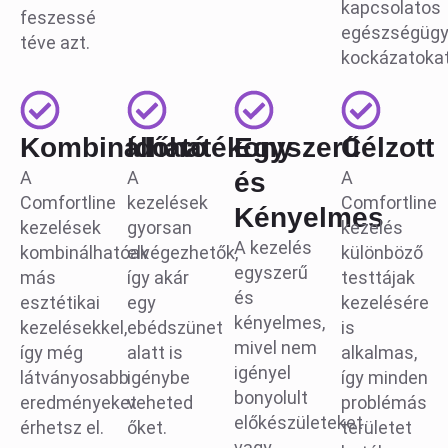
kapcsolatos
feszessé
egészségügy
téve azt.
kockázatokat
Kombinálható
Időhatékony
Egyszerű
Célzott
A
A
és
A
Comfortline
kezelések
Comfortline
Kényelmes
kezelések
gyorsan
kezelés
A kezelés
kombinálhatóak
elvégezhetők,
különböző
egyszerű
más
így akár
testtájak
és
esztétikai
egy
kezelésére
kényelmes,
kezelésekkel,
ebédszünet
is
mivel nem
így még
alatt is
alkalmas,
igényel
látványosabb
igénybe
így minden
bonyolult
eredményeket
veheted
problémás
előkészületeket
érhetsz el.
őket.
területet
vagy