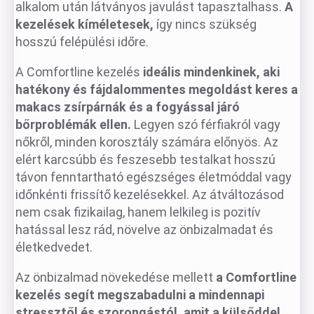
alkalom után látványos javulást tapasztalhass.
A
kezelések kíméletesek,
így nincs szükség
hosszú felépülési időre.
A Comfortline kezelés
ideális mindenkinek, aki
hatékony és fájdalommentes megoldást keres a
makacs zsírpárnák és a fogyással járó
bőrproblémák ellen.
Legyen szó férfiakról vagy
nőkről, minden korosztály számára előnyös. Az
elért karcsúbb és feszesebb testalkat hosszú
távon fenntartható egészséges életmóddal vagy
időnkénti frissítő kezelésekkel. Az átváltozásod
nem csak fizikailag, hanem lelkileg is pozitív
hatással lesz rád, növelve az önbizalmadat és
életkedvedet.
Az önbizalmad növekedése mellett
a Comfortline
kezelés segít megszabadulni a mindennapi
stressztől és szorongástól, amit a külsőddel