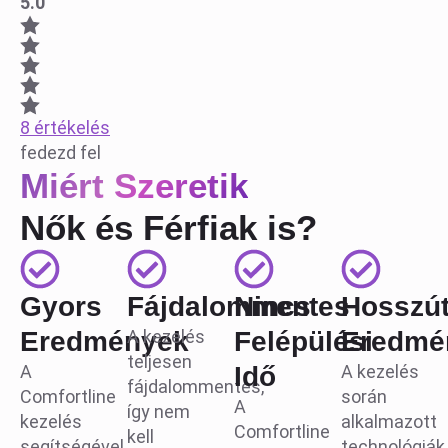
5.0
8 értékelés
fedezd fel
Miért Szeretik
Nők és Férfiak is?
Gyors
Fájdalommentes
Nincs
Hosszú
Eredmények
A kezelés
Felépülési
Eredmé
teljesen
A
Idő
A kezelés
fájdalommentes,
Comfortline
során
A
így nem
kezelés
alkalmazott
Comfortline
kell
segítségével
technológiák