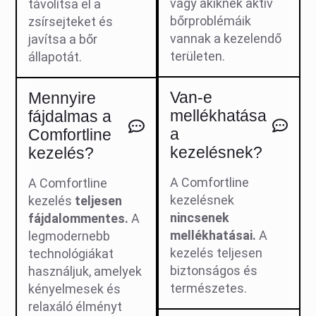
vagy akiknek aktív
távolítsa el a
bőrproblémáik
zsírsejteket és
vannak a kezelendő
javítsa a bőr
területen.
állapotát.
Van-e
Mennyire
mellékhatása
fájdalmas a
a
Comfortline
kezelésnek?
kezelés?
A Comfortline
A Comfortline
kezelésnek
kezelés
teljesen
nincsenek
fájdalommentes.
A
mellékhatásai.
A
legmodernebb
kezelés teljesen
technológiákat
biztonságos és
használjuk, amelyek
természetes.
kényelmesek és
relaxáló élményt