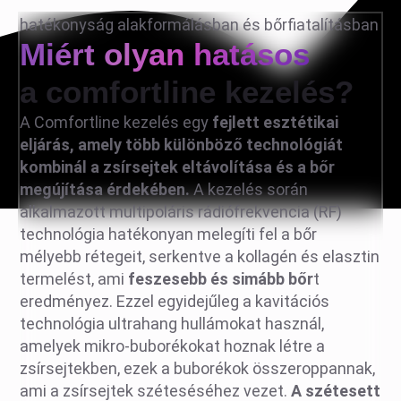
hatékonyság alakformálásban és bőrfiatalításban
Miért olyan hatásos
a comfortline kezelés?
A Comfortline kezelés egy
fejlett esztétikai
eljárás, amely több különböző technológiát
kombinál a zsírsejtek eltávolítása és a bőr
megújítása érdekében.
A kezelés során
alkalmazott multipoláris rádiófrekvencia (RF)
technológia hatékonyan melegíti fel a bőr
mélyebb rétegeit, serkentve a kollagén és elasztin
termelést, ami
feszesebb és simább bőr
t
eredményez. Ezzel egyidejűleg a kavitációs
technológia ultrahang hullámokat használ,
amelyek mikro-buborékokat hoznak létre a
zsírsejtekben, ezek a buborékok összeroppannak,
ami a zsírsejtek széteséséhez vezet.
A szétesett