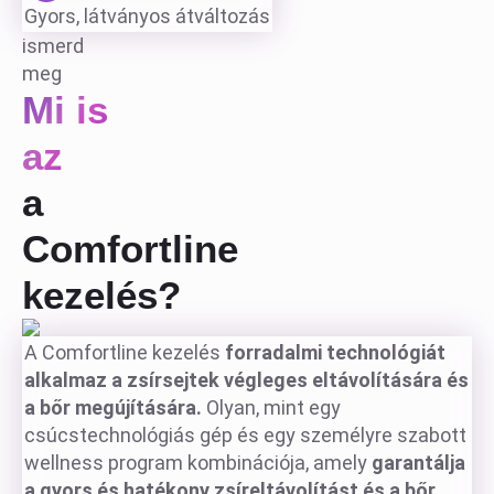
Gyors, látványos átváltozás
ismerd
meg
Mi is
az
a
Comfortline
kezelés?
A Comfortline kezelés
forradalmi technológiát
alkalmaz a zsírsejtek végleges eltávolítására és
a bőr megújítására.
Olyan, mint egy
csúcstechnológiás gép és egy személyre szabott
wellness program kombinációja, amely
garantálja
a gyors és hatékony zsíreltávolítást és a bőr