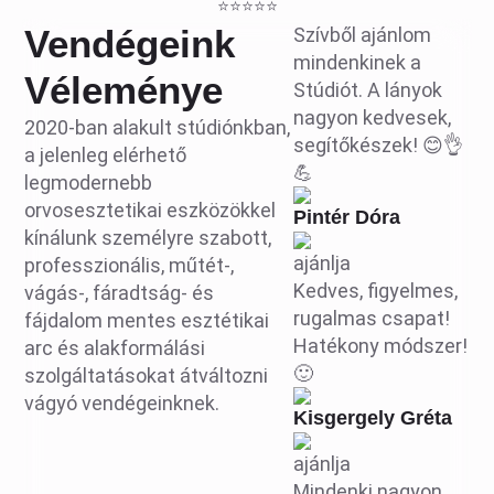
⭐⭐⭐⭐⭐
Vendégeink
Szívből ajánlom
mindenkinek a
Véleménye
Stúdiót. A lányok
nagyon kedvesek,
2020-ban alakult stúdiónkban,
segítőkészek! 😊👌
a jelenleg elérhető
💪
legmodernebb
orvosesztetikai eszközökkel
Pintér Dóra
kínálunk személyre szabott,
ajánlja
professzionális, műtét-,
Kedves, figyelmes,
vágás-, fáradtság- és
rugalmas csapat!
fájdalom mentes esztétikai
Hatékony módszer!
arc és alakformálási
🙂
szolgáltatásokat átváltozni
vágyó vendégeinknek.
Kisgergely Gréta
ajánlja
Mindenki nagyon