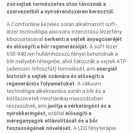
zsírsejtek természetes úton távoznak a
szervezetből a nyirokrendszeren keresztül.
A Comfortline kezelés során alkalmazott soft-
lézer technológia alacsony intenzitású lézerfény
kibocsátásával
serkenti a sejtek anyagcseréjét
és elősegíti a bőr regenerációját.
A soft-lézer
650-940 nm hullámhosszú fényei behatolnak a
bőr mélyebb rétegeibe, ahol fokozzák a sejtek ATP
(adenozin-trifoszfát) termelését, ami
energiát
biztosít a sejtek számára és elősegíti a
regenerációs folyamatokat.
A vákuum
technológia alkalmazása során a bőr és a
kötőszövetek mechanikai masszázsban
részesülnek, ami
javítja a vérkeringést és a
nyirokkeringést,
ezáltal
elősegíti a
méreganyagok eltávolítását és a bőr
feszességének növelését.
A LED fényterápia