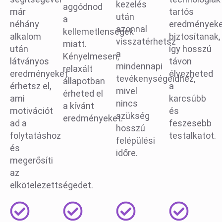
kezelés
aggódnod
már
tartós
után
a
néhány
eredmények
azonnal
kellemetlenségek
alkalom
biztosítanak,
visszatérhetsz
miatt.
után
így hosszú
a
Kényelmesen,
látványos
távon
mindennapi
relaxált
eredményeket
élvezheted
tevékenységeidhez,
állapotban
érhetsz el,
a
mivel
érheted el
ami
karcsúbb
nincs
a kívánt
motivációt
és
szükség
eredményeket.
ad a
feszesebb
hosszú
folytatáshoz
testalkatot.
felépülési
és
időre.
megerősíti
az
elkötelezettségedet.