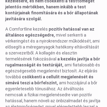
kezelésére, és nem csökkenti a testtömeget
jelentős mértékben, hanem inkább a test
kontúrjainak finomítására és a bőr állapotának
javítására szolgál.
A Comfortline kezelés
pozitív hatással van az
általános egészségedre,
mivel serkenti a
vérkeringést és a nyirokrendszer működését, ami
elősegíti a méreganyagok hatékony eltávolítását
a szervezetből. A kollagén és elasztin
termelésének fokozásával
a kezelés javítja a bőr
rugalmasságát és textúráját,
ami fiatalosabb és
egészségesebb megjelenést biztosít. Az eljárás
továbbá
csökkenti a cellulit megjelenését és
simává teszi a bőrfelszínt,
ami hozzájárul a bőr
egyenletesebb tónusához. Az átváltozás
nemcsak a fizikai megjelenésedre van pozitív
hatással, hanem növeli az önbizalmadat és javítja
az életminőségedet, mivel elégedettebb leszel a