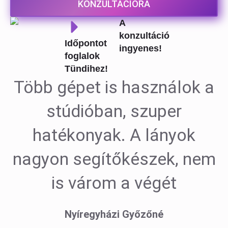
KONZULTÁCIÓRA
A
konzultáció
Időpontot
ingyenes!
foglalok
Tündihez!
Több gépet is használok a
stúdióban, szuper
hatékonyak. A lányok
nagyon segítőkészek, nem
is várom a végét
Nyíregyházi Győzőné