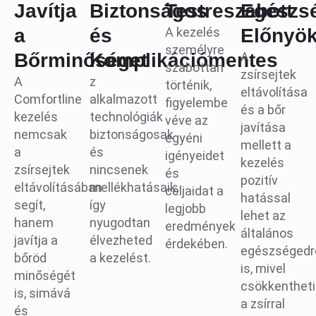
Javítja
Biztonságos
Testreszabott
Egészs
a
és
A kezelés
Előnyö
személyre
Bőrminőséget
Komplikációmentes
A
szabottan
zsírsejtek
A
z
történik,
eltávolítása
Comfortline
alkalmazott
figyelembe
és a bőr
kezelés
technológiák
véve az
javítása
nemcsak
biztonságosak
egyéni
mellett a
a
és
igényeidet
kezelés
zsírsejtek
nincsenek
és
pozitív
eltávolításában
mellékhatásaik,
céljaidat a
hatással
segít,
így
legjobb
lehet az
hanem
nyugodtan
eredmények
általános
javítja a
élvezheted
érdekében.
egészségedr
bőröd
a kezelést.
is, mivel
minőségét
csökkentheti
is, simává
a zsírral
és