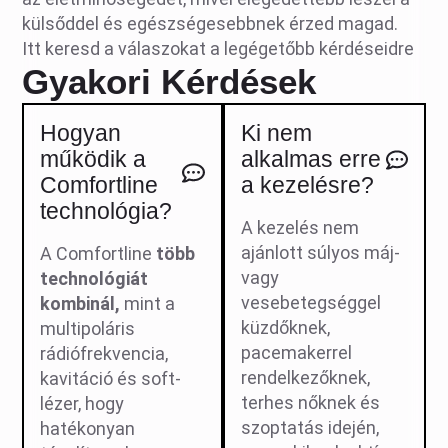
külsőddel és egészségesebbnek érzed magad.
Itt keresd a válaszokat a legégetőbb kérdéseidre
Gyakori Kérdések
Hogyan
Ki nem
működik a
alkalmas erre
Comfortline
a kezelésre?
technológia?
A kezelés nem
ajánlott súlyos máj-
A Comfortline
több
vagy
technológiát
vesebetegséggel
kombinál,
mint a
küzdőknek,
multipoláris
pacemakerrel
rádiófrekvencia,
rendelkezőknek,
kavitáció és soft-
terhes nőknek és
lézer, hogy
szoptatás idején,
hatékonyan