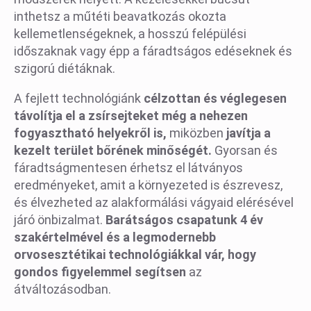
inthetsz a műtéti beavatkozás okozta
kellemetlenségeknek, a hosszú felépülési
időszaknak vagy épp a fáradtságos edéseknek és
szigorú diétáknak.
A fejlett technológiánk
célzottan és véglegesen
távolítja el a zsírsejteket még a nehezen
fogyasztható helyekről is,
miközben
javítja a
kezelt terület bőrének minőségét.
Gyorsan és
fáradtságmentesen érhetsz el látványos
eredményeket, amit a környezeted is észrevesz,
és élvezheted az alakformálási vágyaid elérésével
járó önbizalmat.
Barátságos csapatunk 4 év
szakértelmével és a legmodernebb
orvosesztétikai technológiákkal vár, hogy
gondos figyelemmel segítsen
az
átváltozásodban.