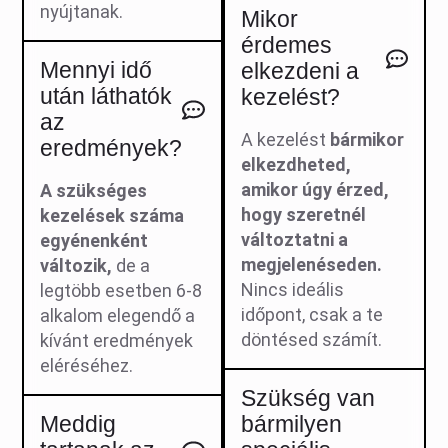
nyújtanak.
Mikor
érdemes
Mennyi idő
elkezdeni a
után láthatók
kezelést?
az
A kezelést
bármikor
eredmények?
elkezdheted,
amikor úgy érzed,
A szükséges
hogy szeretnél
kezelések száma
változtatni a
egyénenként
megjelenéseden.
változik,
de a
Nincs ideális
legtöbb esetben 6-8
időpont, csak a te
alkalom elegendő a
döntésed számít.
kívánt eredmények
eléréséhez.
Szükség van
Meddig
bármilyen