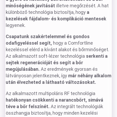
minőségének javítását
illetve megőrzését. A hat
különböző technológia biztosítja, hogy
a
kezelések fájdalom- és komplikáció mentesek
legyenek.
Csapatunk szakértelemmel és gondos
odafigyeléssel segít,
hogy a Comfortline
kezeléssel elérd a kívánt alakot és bőrminőséget.
Az alkalmazott soft-lézer technológia
serkenti a
sejtek regenerációját és segít a bőr
megújulásában.
Az eredmények gyorsan és
látványosan jelentkeznek, így
már néhány alkalom
után élvezheted a láthaató változásokat.
Az alkalmazott multipoláris RF technológia
hatékonyan csökkenti a narancsbőrt, simává
téve a bőr felszínét.
Az integrált technológiák
összhangja biztosítja, hogy minden kezelési