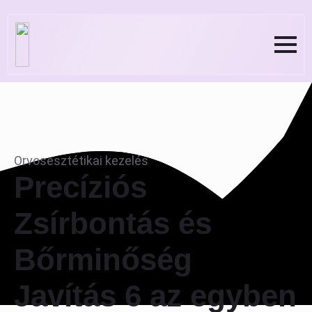
Orvosesztétikai kezelés
Precíziós
Zsírbontás és
Bőrminőség
Javítás 6 az egyben