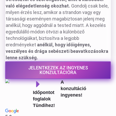
való elégedetlenség okozhat.
Gondolj csak bele,
milyen érzés lesz, amikor a strandon vagy egy
társasági eseményen magabiztosan jelenj meg
anélkül, hogy aggódnál a tested miatt. A kezelés
egyedülálló módon ötvözi a különböző
technológiákat, biztosítva a legjobb
eredményeket
anélkül, hogy időigényes,
veszélyes és drága sebészeti beavatkozásokra
lenne szükség.
JELENTKEZEK AZ INGYENES
KONZULTÁCIÓRA
A
konzultáció
Időpontot
ingyenes!
foglalok
Tündihez!